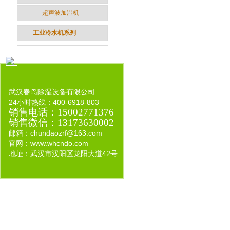
超声波加湿机
工业冷水机系列
武汉春岛除湿设备有限公司
24小时热线：400-6918-803
销售电话
：
15002771376
销售微信
：
13173630002
邮箱：
chundaozrf@163.com
官网：www.whcndo.com
地址：
武汉市汉阳区龙阳大道42号