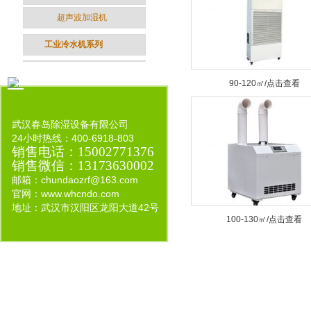
超声波加湿机
工业冷水机系列
90-120㎡/点击查看
武汉春岛除湿设备有限公司
24小时热线：400-6918-803
销售电话
：
15002771376
销售微信
：
13173630002
邮箱：
chundaozrf@163.com
官网：www.whcndo.com
地址：
武汉市汉阳区龙阳大道42号
100-130㎡/点击查看